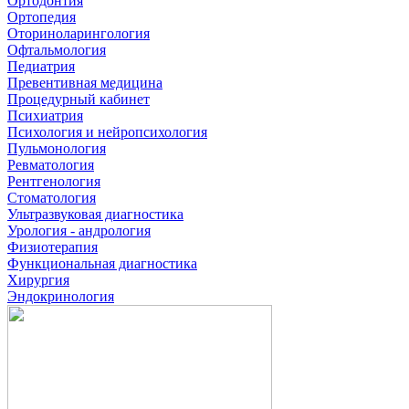
Ортодонтия
Ортопедия
Оториноларингология
Офтальмология
Педиатрия
Превентивная медицина
Процедурный кабинет
Психиатрия
Психология и нейропсихология
Пульмонология
Ревматология
Рентгенология
Стоматология
Ультразвуковая диагностика
Урология - андрология
Физиотерапия
Функциональная диагностика
Хирургия
Эндокринология