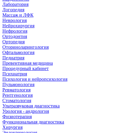
Лаборатория
Логопедия
Массаж и ЛФК
Неврология
Нейрохирургия
Нефрология
Ортодонтия
Ортопедия
Оториноларингология
Офтальмология
Педиатрия
Превентивная медицина
Процедурный кабинет
Психиатрия
Психология и нейропсихология
Пульмонология
Ревматология
Рентгенология
Стоматология
Ультразвуковая диагностика
Урология - андрология
Физиотерапия
Функциональная диагностика
Хирургия
Эндокринология