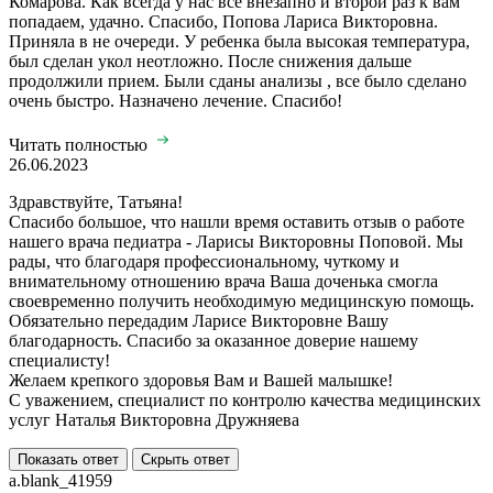
Комарова. Как всегда у нас все внезапно и второй раз к вам
попадаем, удачно. Спасибо, Попова Лариса Викторовна.
Приняла в не очереди. У ребенка была высокая температура,
был сделан укол неотложно. После снижения дальше
продолжили прием. Были сданы анализы , все было сделано
очень быстро. Назначено лечение. Спасибо!
Читать полностью
26.06.2023
Здравствуйте, Татьяна!
Спасибо большое, что нашли время оставить отзыв о работе
нашего врача педиатра - Ларисы Викторовны Поповой. Мы
рады, что благодаря профессиональному, чуткому и
внимательному отношению врача Ваша доченька смогла
своевременно получить необходимую медицинскую помощь.
Обязательно передадим Ларисе Викторовне Вашу
благодарность. Спасибо за оказанное доверие нашему
специалисту!
Желаем крепкого здоровья Вам и Вашей малышке!
С уважением, специалист по контролю качества медицинских
услуг Наталья Викторовна Дружняева
Показать ответ
Скрыть ответ
a.blank_41959