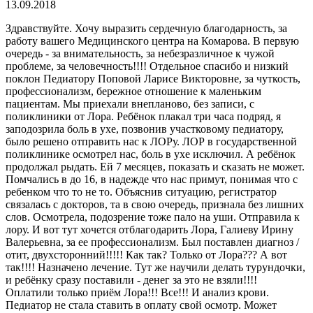
13.09.2018
Здравствуйте. Хочу выразить сердечную благодарность, за
работу вашего Медицинского центра на Комарова. В первую
очередь - за внимательность, за небезразличное к чужой
проблеме, за человечность!!!! Отдельное спасибо и низкий
поклон Педиатору Поповой Ларисе Викторовне, за чуткость,
профессионализм, бережное отношение к маленьким
пациентам. Мы приехали внепланово, без записи, с
поликлиники от Лора. Ребёнок плакал три часа подряд, я
заподозрила боль в ухе, позвонив участковому педиатору,
было решено отправить нас к ЛОРу. ЛОР в государственной
поликлинике осмотрел нас, боль в ухе исключил. А ребёнок
продолжал рыдать. Ей 7 месяцев, показать и сказать не может.
Помчались в до 16, в надежде что нас примут, понимая что с
ребенком что то не то. Объяснив ситуацию, регистратор
связалась с докторов, та в свою очередь, признала без лишних
слов. Осмотрела, подозрение тоже пало на уши. Отправила к
лору. И вот тут хочется отблагодарить Лора, Галиеву Ирину
Валерьевна, за ее профессионализм. Был поставлен диагноз /
отит, двухсторонний!!!!! Как так? Только от Лора??? А вот
так!!!! Назначено лечение. Тут же научили делать турундочки,
и ребёнку сразу поставили - денег за это не взяли!!!!
Оплатили только приём Лора!!! Все!!! И анализ крови.
Педиатор не стала ставить в оплату свой осмотр. Может