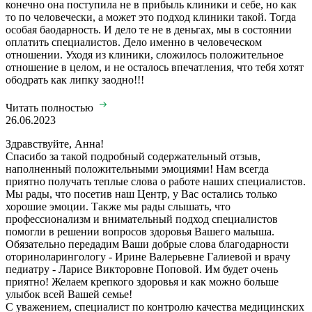
конечно она поступила не в прибыль клиники и себе, но как
то по человечески, а может это подход клиники такой. Тогда
особая баодарность. И дело те не в деньгах, мы в состоянии
оплатить специалистов. Дело именно в человеческом
отношении. Уходя из клиники, сложилось положительное
отношение в целом, и не осталось впечатления, что тебя хотят
ободрать как липку заодно!!!
Читать полностью
26.06.2023
Здравствуйте, Анна!
Спасибо за такой подробный содержательный отзыв,
наполненный положительными эмоциями! Нам всегда
приятно получать теплые слова о работе наших специалистов.
Мы рады, что посетив наш Центр, у Вас остались только
хорошие эмоции. Также мы рады слышать, что
профессионализм и внимательный подход специалистов
помогли в решении вопросов здоровья Вашего малыша.
Обязательно передадим Ваши добрые слова благодарности
оториноларингологу - Ирине Валерьевне Галиевой и врачу
педиатру - Ларисе Викторовне Поповой. Им будет очень
приятно! Желаем крепкого здоровья и как можно больше
улыбок всей Вашей семье!
С уважением, специалист по контролю качества медицинских