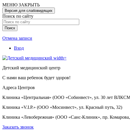
Перейти
МЕНЮ
ЗАКРЫТЬ
к
Версия для слабовидящих
основному
Поиск по сайту
содержанию
Отмена записи
Вход
User
account
Детский медицинский центр
menu
С нами ваш ребенок будет здоров!
Адреса Центров
Клиника «Центральная» (ООО «Собинвест», ул. 30 лет ВЛКСМ
Клиника «V.I.P.» (ООО «Мосинвест», ул. Красный путь, 32)
Клиника «Левобережная» (ООО «Санс-Клиник», пр. Комарова, 
Заказать звонок