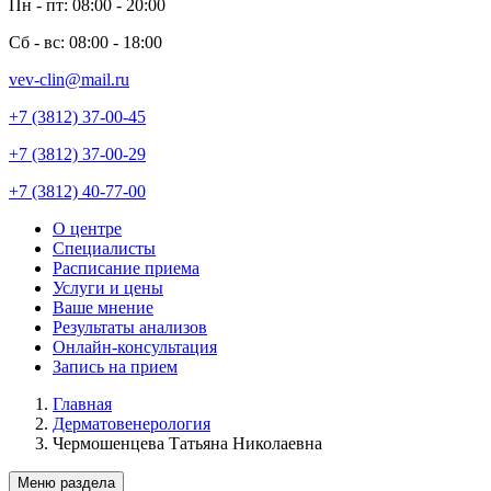
Пн - пт: 08:00 - 20:00
Сб - вс: 08:00 - 18:00
vev-clin@mail.ru
+7 (3812) 37-00-45
+7 (3812) 37-00-29
+7 (3812) 40-77-00
О центре
Специалисты
Main
Расписание приема
navigation
Услуги и цены
Ваше мнение
Результаты анализов
Онлайн-консультация
Запись на прием
Главная
Дерматовенерология
Строка
Чермошенцева Татьяна Николаевна
навигации
Меню раздела