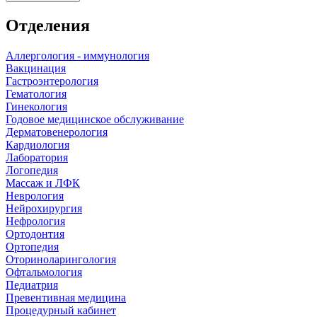
Отделения
Аллергология - иммунология
Вакцинация
Гастроэнтерология
Гематология
Гинекология
Годовое медицинское обслуживание
Дерматовенерология
Кардиология
Лаборатория
Логопедия
Массаж и ЛФК
Неврология
Нейрохирургия
Нефрология
Ортодонтия
Ортопедия
Оториноларингология
Офтальмология
Педиатрия
Превентивная медицина
Процедурный кабинет