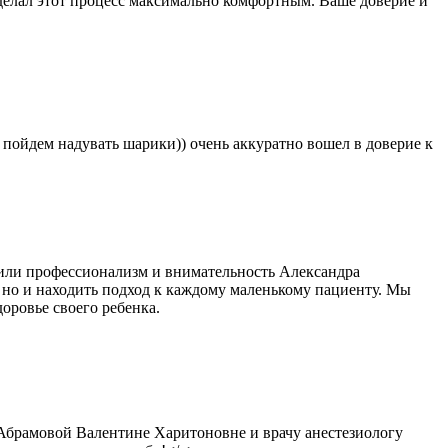
сделал этот процесс максимально комфортным. Ваше доверие и
 пойдем надувать шарики)) очень аккуратно вошел в доверие к
нили профессионализм и внимательность Александра
 но и находить подход к каждому маленькому пациенту. Мы
оровье своего ребенка.
 Абрамовой Валентине Харитоновне и врачу анестезиологу