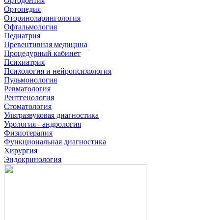
Ортодонтия
Ортопедия
Оториноларингология
Офтальмология
Педиатрия
Превентивная медицина
Процедурный кабинет
Психиатрия
Психология и нейропсихология
Пульмонология
Ревматология
Рентгенология
Стоматология
Ультразвуковая диагностика
Урология - андрология
Физиотерапия
Функциональная диагностика
Хирургия
Эндокринология