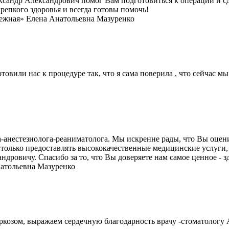
лександр Александрович помог Вам подготовиться к операции и 
репкого здоровья и всегда готовы помочь!
ежная» Елена Анатольевна Мазуренко
или нас к процедуре так, что я сама поверила , что сейчас мы
а-анестезиолога-реаниматолога. Мы искренне рады, что Вы оце
только предоставлять высококачественные медицинские услуги,
ровичу. Спасибо за то, что Вы доверяете нам самое ценное - зд
натольевна Мазуренко
аркозом, выражаем сердечную благодарность врачу -стоматологу