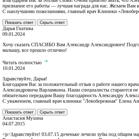
Благодарим Вас за теплые слова! Очень приятно знать, что А
признание его работы — лучшая награда для нас. Желаем Вам к
С наилучшими пожеланиями, главный врач Клиники «Левобер
Показать ответ
Скрыть ответ
Дарья Гнатива
09.01.2024
Хочу сказать СПАСИБО Вам Александр Александрович! Подготов
малышу, все прошло отлично!
Читать полностью
10.01.2024
Здравствуйте, Дарья!
Благодарим Вас за положительный отзыв о работе нашего врач
Александровича Варламкина. Наши специалисты стараются не 
обязательно передадим Вашу благодарность Александру Александ
С уважением, главный врач клиники "Левобережная" Елена А
Показать ответ
Скрыть ответ
Анастасия Мухина
04.07.2015
<p>Здравствуйте! 03.07.15 доченьке лечили зубы под общим н