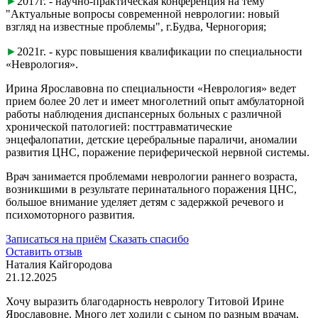
►
2017г. - научно-практическая конференция на тему
"Актуальные вопросы современной неврологии: новый
взгляд на известные проблемы", г.Будва, Черногория;
►
2021г. - курс повышения квалификации по специальности
«Неврология».
Ирина Ярославовна по специальности «Неврология» ведет
прием более 20 лет и имеет многолетний опыт амбулаторной
работы наблюдения диспансерных больных с различной
хронической патологией: посттравматические
энцефалопатии, детские церебральные параличи, аномалии
развития ЦНС, поражение периферической нервной системы.
Врач занимается проблемами неврологии раннего возраста,
возникшими в результате перинатального поражения ЦНС,
большое внимание уделяет детям с задержкой речевого и
психомоторного развития.
Записаться на приём
Сказать спасибо
Оставить отзыв
Наталия Кайгородова
21.12.2025
Хочу выразить благодарность неврологу Титовой Ирине
Ярославовне. Много лет ходили с сыном по разным врачам,