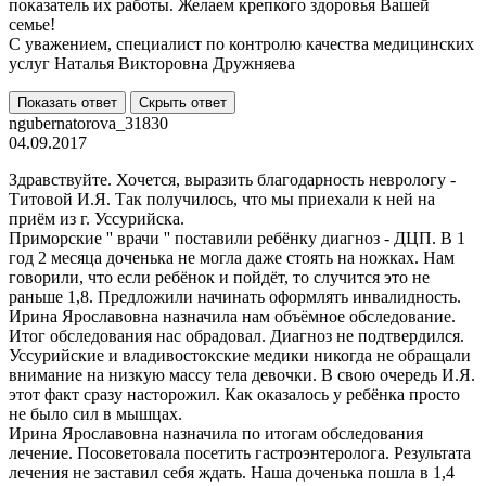
показатель их работы. Желаем крепкого здоровья Вашей
семье!
С уважением, специалист по контролю качества медицинских
услуг Наталья Викторовна Дружняева
Показать ответ
Скрыть ответ
ngubernatorova_31830
04.09.2017
Здравствуйте. Хочется, выразить благодарность неврологу -
Титовой И.Я. Так получилось, что мы приехали к ней на
приём из г. Уссурийска.
Приморские '' врачи '' поставили ребёнку диагноз - ДЦП. В 1
год 2 месяца доченька не могла даже стоять на ножках. Нам
говорили, что если ребёнок и пойдёт, то случится это не
раньше 1,8. Предложили начинать оформлять инвалидность.
Ирина Ярославовна назначила нам объёмное обследование.
Итог обследования нас обрадовал. Диагноз не подтвердился.
Уссурийские и владивостокские медики никогда не обращали
внимание на низкую массу тела девочки. В свою очередь И.Я.
этот факт сразу насторожил. Как оказалось у ребёнка просто
не было сил в мышцах.
Ирина Ярославовна назначила по итогам обследования
лечение. Посоветовала посетить гастроэнтеролога. Результата
лечения не заставил себя ждать. Наша доченька пошла в 1,4