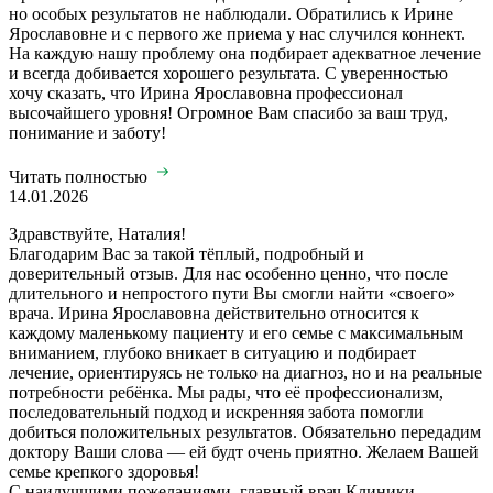
но особых результатов не наблюдали. Обратились к Ирине
Ярославовне и с первого же приема у нас случился коннект.
На каждую нашу проблему она подбирает адекватное лечение
и всегда добивается хорошего результата. С уверенностью
хочу сказать, что Ирина Ярославовна профессионал
высочайшего уровня! Огромное Вам спасибо за ваш труд,
понимание и заботу!
Читать полностью
14.01.2026
Здравствуйте, Наталия!
Благодарим Вас за такой тёплый, подробный и
доверительный отзыв. Для нас особенно ценно, что после
длительного и непростого пути Вы смогли найти «своего»
врача. Ирина Ярославовна действительно относится к
каждому маленькому пациенту и его семье с максимальным
вниманием, глубоко вникает в ситуацию и подбирает
лечение, ориентируясь не только на диагноз, но и на реальные
потребности ребёнка. Мы рады, что её профессионализм,
последовательный подход и искренняя забота помогли
добиться положительных результатов. Обязательно передадим
доктору Ваши слова — ей будт очень приятно. Желаем Вашей
семье крепкого здоровья!
С наилучшими пожеланиями, главный врач Клиники