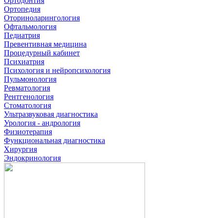
Ортодонтия
Ортопедия
Оториноларингология
Офтальмология
Педиатрия
Превентивная медицина
Процедурный кабинет
Психиатрия
Психология и нейропсихология
Пульмонология
Ревматология
Рентгенология
Стоматология
Ультразвуковая диагностика
Урология - андрология
Физиотерапия
Функциональная диагностика
Хирургия
Эндокринология