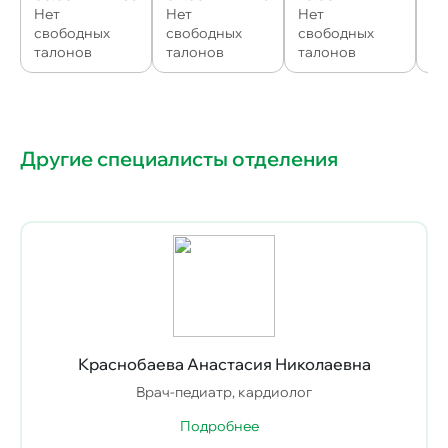
Нет
Нет
Нет
Не
свободных
свободных
свободных
св
талонов
талонов
талонов
та
Другие специалисты отделения
Краснобаева Анастасия Николаевна
Врач-педиатр, кардиолог
Подробнее