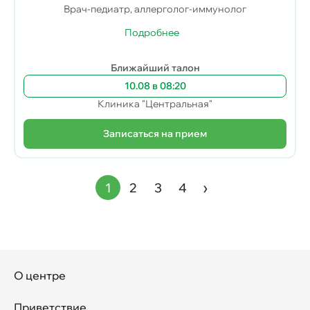
Врач-педиатр, аллерголог-иммунолог
Подробнее
Ближайший талон
10.08 в 08:20
Клиника "Центральная"
Записаться на прием
Нумерация
›
1
2
3
4
Текущая
Страница
Страница
Страница
Следующая
страниц
страница
страница
О центре
Приветствие