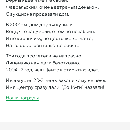
Верны идее и мечте своей.
Февральским, очень ветреным деньком,
С аукциона продавали дом.
В 2001 - м, дом друзья купили,
Ведь, что задумали, о том не позабыли.
И по кирпичику, по досточке когда-то,
Началось строительство ребята.
Три года пролетели не напрасно,
Лицензию нам дали безотказно.
2004 - й год, наш Центр к открытию идет.
И в августе, 20-й, день, заходи кому не лень.
Имя Центру сразу дали, "До 16-ти" назвали!
Наши награды