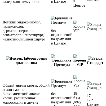
в
в Центре
аллерголог-иммунолог
Центре
Детский эндокринолог,
Премиум
пульмонолог,
Стандарт
без
дерматовенеролог,
VIP
ограничений
ревматолог, нейрохирург,
—
—
на дому или
челюстно-лицевой хирург
в Центре
Лабораторная
диагностика
Стандарт
Премиум
VIP
Общий анализ крови, общий
VIP
Премиум
Стандарт
анализ мочи,
18
без
биохимический анализ
17
6 на
ограничений
крови, расширенная
17 в
дому
на дому или
копроскопия и другие
Центре