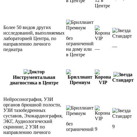
12 в
в Центре
Центре
Более 50 видов других
Премиум
исследований, выполняемых
Стандарт
без
лабораторией Центра, по
VIP
ограничений
направлению личного
—
—
на дому или
педиатра
в Центре
Инструментальная
Стандарт
Премиум
VIP
диагностика в Центре
Нейросонография, УЗИ
органов брюшной полости,
УЗИ тазобедренных
Премиум
суставов, Эхокардиография,
Стандарт
VIP
ЭКГ, Аудиологический
без
9
скрининг, 2 УЗИ по
9
ограничений
направлению личного