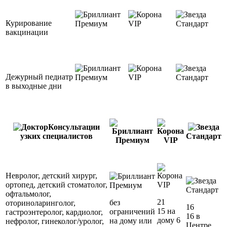
Курирование
Премиум
VIP
Стандарт
вакцинации
Дежурный педиатр
Премиум
VIP
Стандарт
в выходные дни
Консультации
узких специалистов
Стандарт
Премиум
VIP
Невролог, детский хирург,
ортопед, детский стоматолог,
VIP
Премиум
Стандарт
офтальмолог,
21
без
оториноларинголог,
16
15 на
ограничений
гастроэнтеролог, кардиолог,
16 в
дому
6
на дому или
нефролог, гинеколог/уролог,
Центре