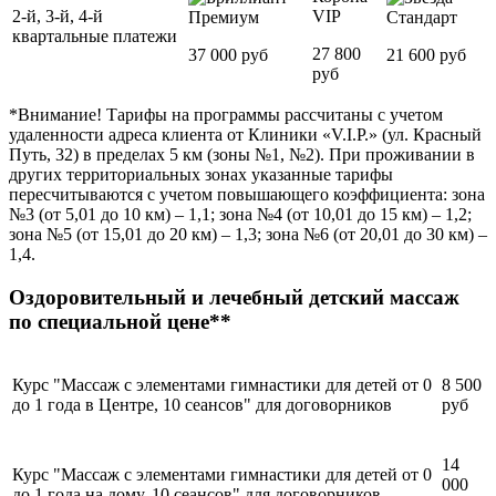
2-й, 3-й, 4-й
VIP
Премиум
Стандарт
квартальные платежи
27 800
37 000 руб
21 600 руб
руб
*Внимание! Тарифы на программы рассчитаны с учетом
удаленности адреса клиента от Клиники «V.I.P.» (ул. Красный
Путь, 32) в пределах 5 км (зоны №1, №2). При проживании в
других территориальных зонах указанные тарифы
пересчитываются с учетом повышающего коэффициента: зона
№3 (от 5,01 до 10 км) – 1,1; зона №4 (от 10,01 до 15 км) – 1,2;
зона №5 (от 15,01 до 20 км) – 1,3; зона №6 (от 20,01 до 30 км) –
1,4.
Оздоровительный и лечебный детский массаж
по специальной цене**
Курс "Массаж с элементами гимнастики для детей от 0
8 500
до 1 года в Центре, 10 сеансов" для договорников
руб
14
Курс "Массаж с элементами гимнастики для детей от 0
000
до 1 года на дому, 10 сеансов" для договорников