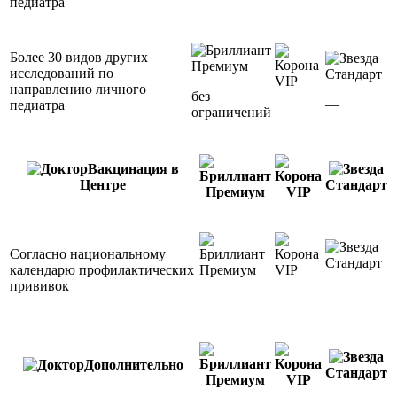
педиатра
Более 30 видов других
Премиум
исследований по
Стандарт
VIP
направлению личного
без
—
педиатра
—
ограничений
Вакцинация в
Центре
Стандарт
Премиум
VIP
Согласно национальному
Стандарт
календарю профилактических
Премиум
VIP
прививок
Дополнительно
Стандарт
Премиум
VIP