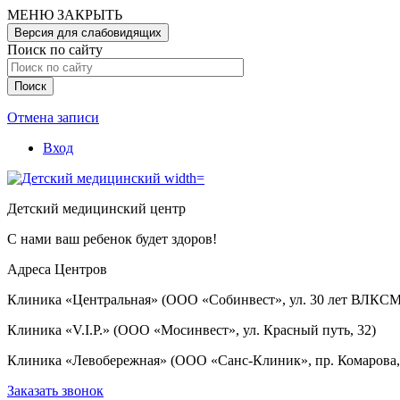
Перейти
МЕНЮ
ЗАКРЫТЬ
к
Версия для слабовидящих
основному
Поиск по сайту
содержанию
Отмена записи
Вход
User
account
Детский медицинский центр
menu
С нами ваш ребенок будет здоров!
Адреса Центров
Клиника «Центральная» (ООО «Собинвест», ул. 30 лет ВЛКСМ
Клиника «V.I.P.» (ООО «Мосинвест», ул. Красный путь, 32)
Клиника «Левобережная» (ООО «Санс-Клиник», пр. Комарова, 
Заказать звонок