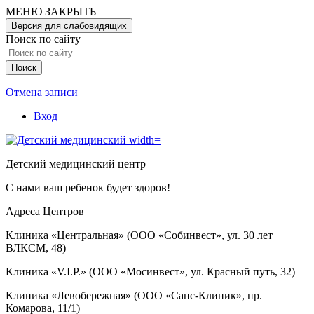
Перейти
МЕНЮ
ЗАКРЫТЬ
к
Версия для слабовидящих
основному
Поиск по сайту
содержанию
Отмена записи
Вход
User
account
Детский медицинский центр
menu
С нами ваш ребенок будет здоров!
Адреса Центров
Клиника «Центральная» (ООО «Собинвест», ул. 30 лет
ВЛКСМ, 48)
Клиника «V.I.P.» (ООО «Мосинвест», ул. Красный путь, 32)
Клиника «Левобережная» (ООО «Санс-Клиник», пр.
Комарова, 11/1)