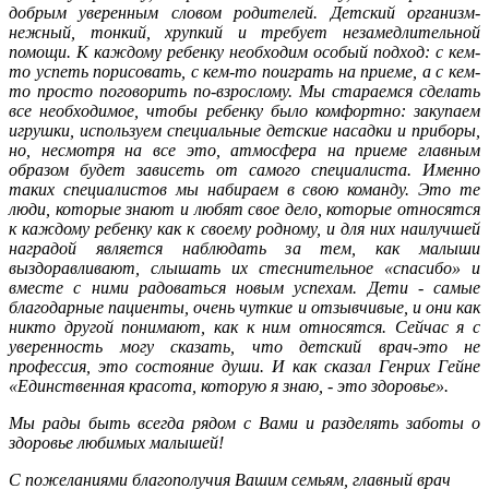
добрым уверенным словом родителей. Детский организм-
нежный, тонкий, хрупкий и требует незамедлительной
помощи. К каждому ребенку необходим особый подход: с кем-
то успеть порисовать, с кем-то поиграть на приеме, а с кем-
то просто поговорить по-взрослому. Мы стараемся сделать
все необходимое, чтобы ребенку было комфортно: закупаем
игрушки, используем специальные детские насадки и приборы,
но, несмотря на все это, атмосфера на приеме главным
образом будет зависеть от самого специалиста. Именно
таких специалистов мы набираем в свою команду. Это те
люди, которые знают и любят свое дело, которые относятся
к каждому ребенку как к своему родному, и для них наилучшей
наградой является наблюдать за тем, как малыши
выздоравливают, слышать их стеснительное «спасибо» и
вместе с ними радоваться новым успехам. Дети - самые
благодарные пациенты, очень чуткие и отзывчивые, и они как
никто другой понимают, как к ним относятся. Сейчас я с
уверенность могу сказать, что детский врач-это не
профессия, это состояние души. И как сказал Генрих Гейне
«Единственная красота, которую я знаю, - это здоровье».
Мы рады быть всегда рядом с Вами и разделять заботы о
здоровье любимых малышей!
С пожеланиями благополучия Вашим семьям, главный врач