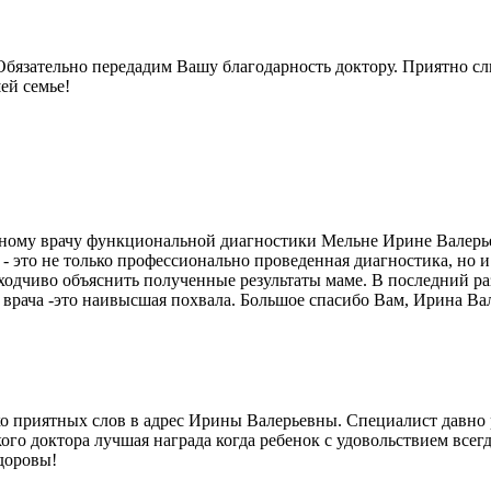
Обязательно передадим Вашу благодарность доктору. Приятно сл
ей семье!
ьному врачу функциональной диагностики Мельне Ирине Валерьев
 - это не только профессионально проведенная диагностика, но и
ходчиво объяснить полученные результаты маме. В последний раз
го врача -это наивысшая похвала. Большое спасибо Вам, Ирина Ва
 приятных слов в адрес Ирины Валерьевны. Специалист давно ра
ого доктора лучшая награда когда ребенок с удовольствием всегд
доровы!