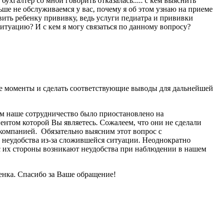
бухгалтер со мной говорить отказалась..... с кем выяснить
не обслуживаемся у вас, почему я об этом узнаю на приеме
авить ребенку прививку, ведь услуги педиатра и прививки
ситуацию? И с кем я могу связаться по данному вопросу?
се моменты и сделать соответствующие выводы для дальнейшей
чем наше сотрудничество было приостановлено на
нтом которой Вы являетесь. Сожалеем, что они не сделали
компанией. Обязательно выясним этот вопрос с
 неудобства из-за сложившейся ситуации. Неоднократно
 с их стороны возникают неудобства при наблюдении в нашем
енка. Спасибо за Ваше обращение!