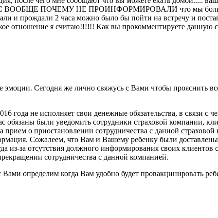
ия, после чего мне сообщают что вы можете ехать домой..... ваш 
е: А НАС ВООБЩЕ ПОЧЕМУ НЕ ПРОИНФОРМИРОВАЛИ что мы больше 
иехали и прождали 2 часа можно было бы пойти на встречу и пост
ское отношение я считаю!!!!!! Как вы прокомментируете данную 
е эмоции. Сегодня же лично свяжусь с Вами чтобы прояснить в
016 года не исполняет свои денежные обязательства, в связи с 
 обязаны были уведомить сотрудники страховой компании, клие
а прием о приостановлении сотрудничества с данной страховой 
ормация. Сожалеем, что Вам и Вашему ребенку были доставлены
гда из-за отсутствия должного информирования своих клиентов
прекращении сотрудничества с данной компанией.
 Вами определим когда Вам удобно будет провакцинировать реб