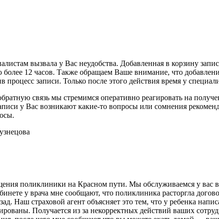
иалистам вызвала у Вас неудобства. Добавленная в корзину зап
 более 12 часов. Также обращаем Ваше внимание, что добавление
в процесс записи. Только после этого действия время у специал
ратную связь мы стремимся оперативно реагировать на получени
аписи у Вас возникают какие-то вопросы или сомнения рекоменд
осы.
Кузнецова
щения поликлиники на Красном пути. Мы обслуживаемся у вас вт
абинете у врача мне сообщают, что поликлиника расторгла догов
азад. Наш страховой агент объясняет это тем, что у ребенка нап
ованы. Получается из за некорректных действий ваших сотрудни