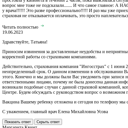
простояла у кабинета в течении 2 часов, пока выяснялась ситуац
вопрос мне тоже не подсказали....... И что самое главно
у врача!!!!!! Это разве профессионально!!!!! И раз мы уже пр
страховая не отказывается оплачивать, это просто наплеватель
Читать полностью
19.06.2023
Здравствуйте, Татьяна!
Приносим извинения за доставленные неудобства и неприятны
корректной работы со страховыми компаниями.
Действительно, страхования компания "Ингосстрах" с 1 июня 2
неопределенный срок. О данном изменении в обслуживании Вас
этого. Конечно и мы должны были Вас уведомить при записи н
ответственными лицами, почему не была донесена данная инф
возникали подобные случаи с данной страховой компанией, ко
Центре. Будем обсуждать с руководством вопрос о возможном 
Вакцина Вашему ребенку отложена и сегодня по телефону мы с
С уважением, главный врач Елена Михайловна Усова
Показать ответ
Скрыть ответ
Маргарита Квинт