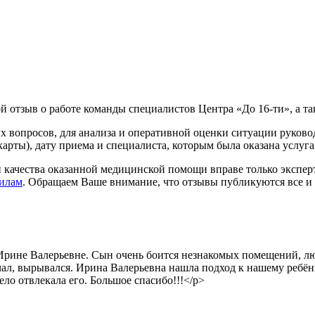
й отзыв о работе команды специалистов Центра «До 16-ти», а т
х вопросов, для анализа и оперативной оценки ситуации руков
ты), дату приема и специалиста, которым была оказана услуга
 качества оказанной медицинской помощи вправе только экспер
илам
. Обращаем Ваше внимание, что отзывы публикуются все и 
рине Валерьевне. Сын очень боится незнакомых помещений, люд
чал, вырывался. Ирина Валерьевна нашла подход к нашему ребёнк
о отвлекала его. Большое спасибо!!!</p>