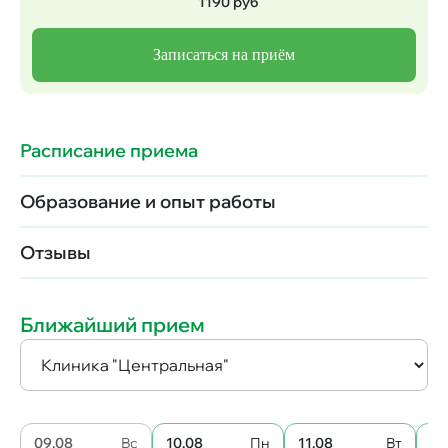
1190 руб
Записаться на приём
Расписание приема
Образование и опыт работы
Отзывы
Ближайший прием
09.08
Вс
10.08
Пн
11.08
Вт
12